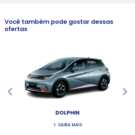
Você também pode gostar dessas
ofertas
templates.template-01.components.carousel.texts.
temp
DOLPHIN
SAIBA MAIS