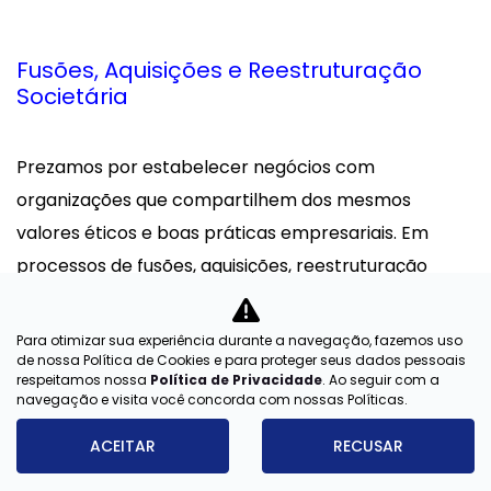
Fusões, Aquisições e Reestruturação
Societária
Prezamos por estabelecer negócios com
organizações que compartilhem dos mesmos
valores éticos e boas práticas empresariais. Em
processos de fusões, aquisições, reestruturação
societária, reservamo-nos no direito de avaliar se
tais organizações atendem critérios legais, fiscais e
Para otimizar sua experiência durante a navegação, fazemos uso
de nossa Política de Cookies e para proteger seus dados pessoais
ambientais antes da concretização de qualquer
respeitamos nossa
Política de Privacidade
. Ao seguir com a
negócio.
navegação e visita você concorda com nossas Políticas.
ACEITAR
RECUSAR
Para realizar negócios com segurança, o Grupo