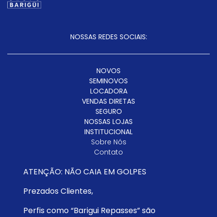
NOSSAS REDES SOCIAIS:
NOVOS
SEMINOVOS
LOCADORA
VENDAS DIRETAS
SEGURO
NOSSAS LOJAS
INSTITUCIONAL
Sobre Nós
Contato
Trabalhe Conosco
ATENÇÃO: NÃO CAIA EM GOLPES
Instituto Barigüi
Política De Privacidade
Prezados Clientes,
SAC
Código De Conduta
Perfis como “Barigui Repasses” são
INSTITUTO BARIGÜI