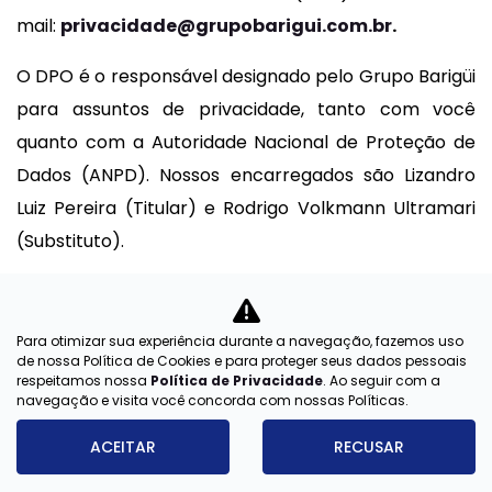
mail:
privacidade@grupobarigui.com.br
.
O DPO é o responsável designado pelo Grupo Barigüi
para assuntos de privacidade, tanto com você
quanto com a Autoridade Nacional de Proteção de
Dados (ANPD). Nossos encarregados são Lizandro
Luiz Pereira (Titular) e Rodrigo Volkmann Ultramari
(Substituto).
Importante: Para garantir a segurança de seus
dados, poderemos solicitar informações para
Para otimizar sua experiência durante a navegação, fazemos uso
confirmar sua identidade antes de atender a certas
de nossa Política de Cookies e para proteger seus dados pessoais
respeitamos nossa
Política de Privacidade
. Ao seguir com a
solicitações.
navegação e visita você concorda com nossas Políticas.
Vigente desde: FEVEREIRO/2022
ACEITAR
RECUSAR
Última atualização: ABRIL/2025