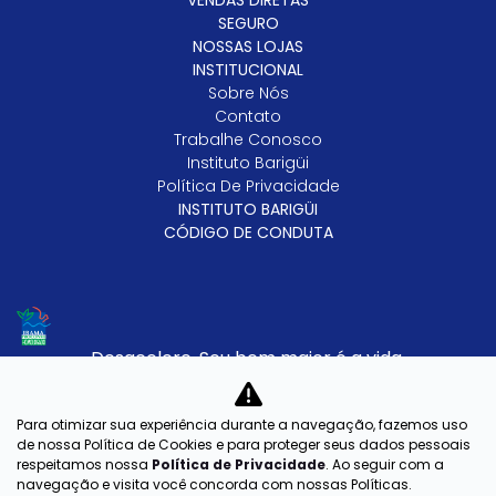
VENDAS DIRETAS
SEGURO
NOSSAS LOJAS
INSTITUCIONAL
Sobre Nós
Contato
Trabalhe Conosco
Instituto Barigüi
Política De Privacidade
INSTITUTO BARIGÜI
CÓDIGO DE CONDUTA
Desacelere. Seu bem maior é a vida.
Para otimizar sua experiência durante a navegação, fazemos uso
Barigui Veiculos Ltda
de nossa Política de Cookies e para proteger seus dados pessoais
respeitamos nossa
Política de Privacidade
. Ao seguir com a
CNPJ: 79.763.884/0002-77
navegação e visita você concorda com nossas Políticas.