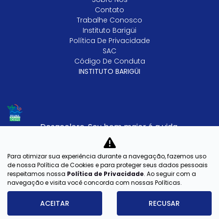
Contato
Trabalhe Conosco
Instituto Barigüi
Política De Privacidade
SAC
Código De Conduta
INSTITUTO BARIGÜI
Desacelere. Seu bem maior é a vida.
Para otimizar sua experiência durante a navegação, fazemos uso
Barigui Veiculos Ltda
de nossa Política de Cookies e para proteger seus dados pessoais
respeitamos nossa
Política de Privacidade
. Ao seguir com a
CNPJ: 79.763.884/0002-77
navegação e visita você concorda com nossas Políticas.
ACEITAR
RECUSAR
Desenvolvido pela DEALERSPACE ® Direitos Reservados.