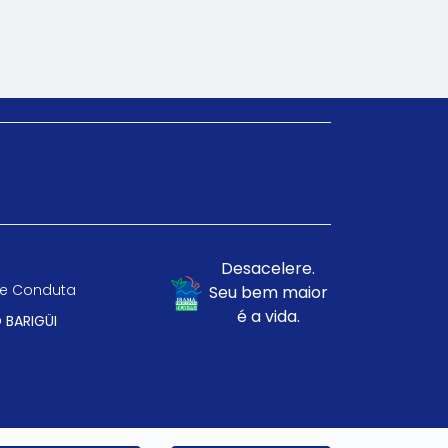
Desacelere.
e Conduta
Seu bem maior
é a vida.
 BARIGÜI