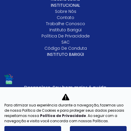
INSTITUCIONAL
Sobre Nós
Contato
Trabalhe Conosco
Instituto Barigüi
Política De Privacidade
SAC
Código De Conduta
INSTITUTO BARIGÜI
Desacelere. Seu bem maior é a vida.
Para otimizar sua experiência durante a navegação, fazemos uso
CENTER AUTOMOVEIS LTDA
de nossa Política de Cookies e para proteger seus dados pessoais
respeitamos nossa
Política de Privacidade
. Ao seguir com a
CNPJ: 03.402.181/0010-61
navegação e visita você concorda com nossas Políticas.