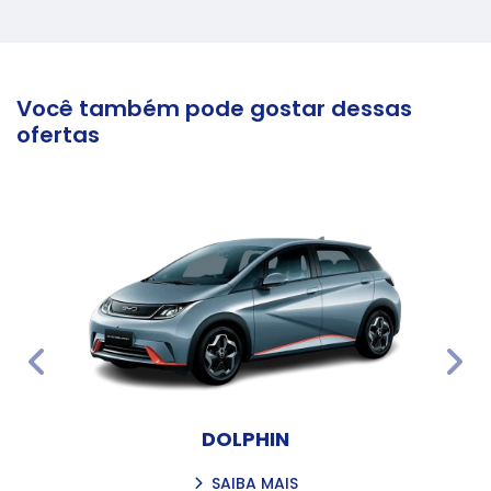
Você também pode gostar dessas
ofertas
templates.template-01.components.carousel.texts.
temp
DOLPHIN
SAIBA MAIS