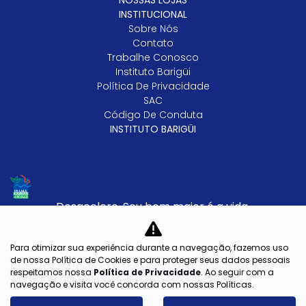
NOSSAS LOJAS
INSTITUCIONAL
Sobre Nós
Contato
Trabalhe Conosco
Instituto Barigüi
Política De Privacidade
SAC
Código De Conduta
INSTITUTO BARIGÜI
Desacelere. Seu bem maior é a vida.
Para otimizar sua experiência durante a navegação, fazemos uso
CENTER AUTOMOVEIS LTDA
de nossa Política de Cookies e para proteger seus dados pessoais
respeitamos nossa
Política de Privacidade
. Ao seguir com a
CNPJ: 03.402.181/0010-61
navegação e visita você concorda com nossas Políticas.