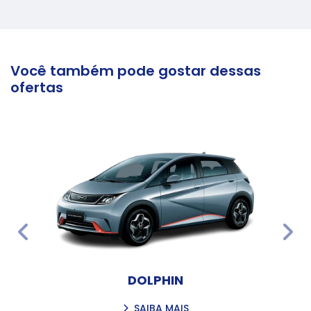
Você também pode gostar dessas
ofertas
templates.template-01.components.carousel.texts.
temp
DOLPHIN
SAIBA MAIS