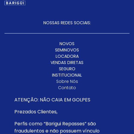
NOSSAS REDES SOCIAIS:
NOVOS
SEMINOVOS
LOCADORA
VENDAS DIRETAS
SEGURO
INSTITUCIONAL
Sobre Nós
Contato
Trabalhe Conosco
ATENÇÃO: NÃO CAIA EM GOLPES
Instituto Barigüi
Política De Privacidade
Prezados Clientes,
SAC
Código De Conduta
Perfis como “Barigui Repasses” são
INSTITUTO BARIGÜI
fraudulentos e não possuem vínculo