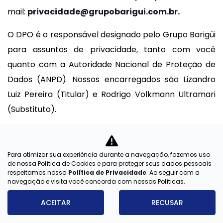
mail:
privacidade@grupobarigui.com.br
.
O DPO é o responsável designado pelo Grupo Barigüi
para assuntos de privacidade, tanto com você
quanto com a Autoridade Nacional de Proteção de
Dados (ANPD). Nossos encarregados são Lizandro
Luiz Pereira (Titular) e Rodrigo Volkmann Ultramari
(Substituto).
Importante: Para garantir a segurança de seus
dados, poderemos solicitar informações para
Para otimizar sua experiência durante a navegação, fazemos uso
confirmar sua identidade antes de atender a certas
de nossa Política de Cookies e para proteger seus dados pessoais
respeitamos nossa
Política de Privacidade
. Ao seguir com a
solicitações.
navegação e visita você concorda com nossas Políticas.
Vigente desde: FEVEREIRO/2022
ACEITAR
RECUSAR
Última atualização: ABRIL/2025