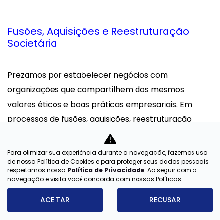
Fusões, Aquisições e Reestruturação
Societária
Prezamos por estabelecer negócios com
organizações que compartilhem dos mesmos
valores éticos e boas práticas empresariais. Em
processos de fusões, aquisições, reestruturação
societária, reservamo-nos no direito de avaliar se
tais organizações atendem critérios legais, fiscais e
Para otimizar sua experiência durante a navegação, fazemos uso
de nossa Política de Cookies e para proteger seus dados pessoais
ambientais antes da concretização de qualquer
respeitamos nossa
Política de Privacidade
. Ao seguir com a
negócio.
navegação e visita você concorda com nossas Políticas.
ACEITAR
RECUSAR
Para realizar negócios com segurança, o Grupo