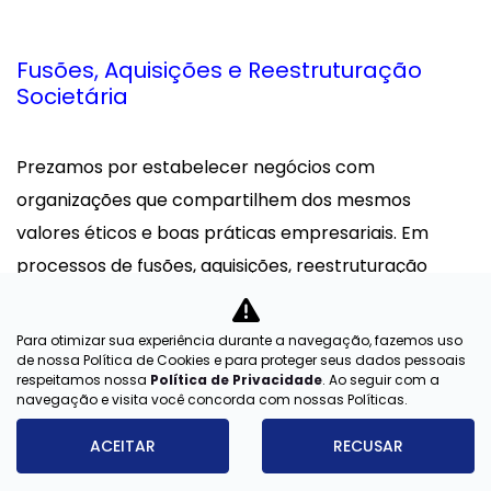
Fusões, Aquisições e Reestruturação
Societária
Prezamos por estabelecer negócios com
organizações que compartilhem dos mesmos
valores éticos e boas práticas empresariais. Em
processos de fusões, aquisições, reestruturação
societária, reservamo-nos no direito de avaliar se
tais organizações atendem critérios legais, fiscais e
Para otimizar sua experiência durante a navegação, fazemos uso
de nossa Política de Cookies e para proteger seus dados pessoais
ambientais antes da concretização de qualquer
respeitamos nossa
Política de Privacidade
. Ao seguir com a
negócio.
navegação e visita você concorda com nossas Políticas.
ACEITAR
RECUSAR
Para realizar negócios com segurança, o Grupo