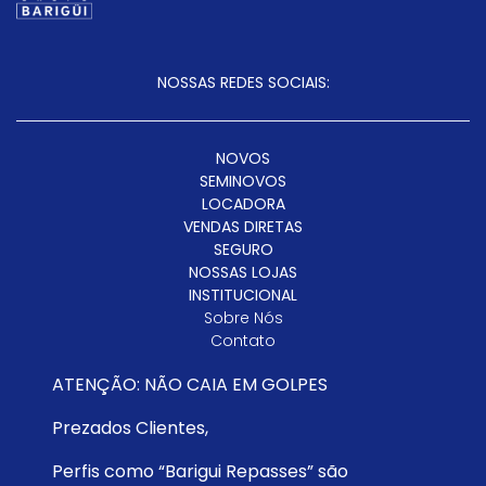
NOSSAS REDES SOCIAIS:
NOVOS
SEMINOVOS
LOCADORA
VENDAS DIRETAS
SEGURO
NOSSAS LOJAS
INSTITUCIONAL
Sobre Nós
Contato
Trabalhe Conosco
ATENÇÃO: NÃO CAIA EM GOLPES
Instituto Barigüi
Política De Privacidade
Prezados Clientes,
SAC
Código De Conduta
Perfis como “Barigui Repasses” são
INSTITUTO BARIGÜI