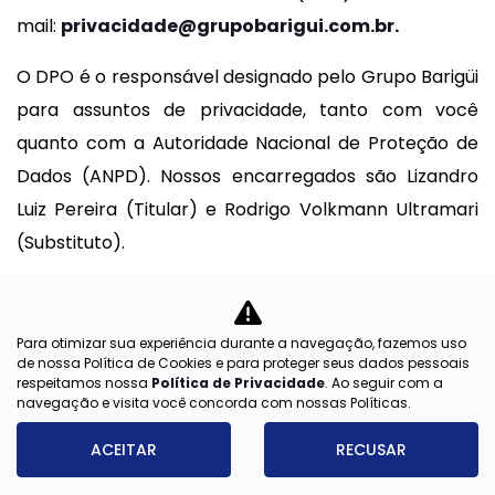
mail:
privacidade@grupobarigui.com.br
.
O DPO é o responsável designado pelo Grupo Barigüi
para assuntos de privacidade, tanto com você
quanto com a Autoridade Nacional de Proteção de
Dados (ANPD). Nossos encarregados são Lizandro
Luiz Pereira (Titular) e Rodrigo Volkmann Ultramari
(Substituto).
Importante: Para garantir a segurança de seus
dados, poderemos solicitar informações para
Para otimizar sua experiência durante a navegação, fazemos uso
confirmar sua identidade antes de atender a certas
de nossa Política de Cookies e para proteger seus dados pessoais
respeitamos nossa
Política de Privacidade
. Ao seguir com a
solicitações.
navegação e visita você concorda com nossas Políticas.
Vigente desde: FEVEREIRO/2022
ACEITAR
RECUSAR
Última atualização: ABRIL/2025