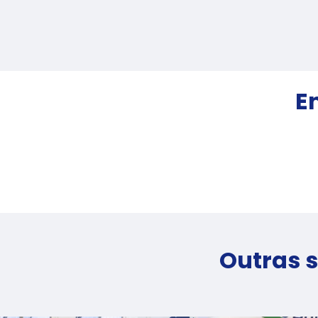
E
Outras s