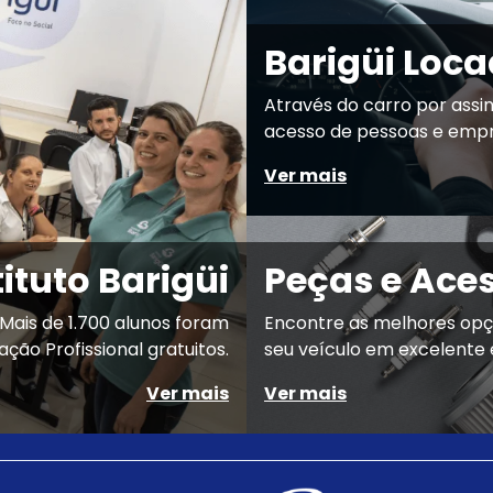
Barigüi Loc
Através do carro por assin
acesso de pessoas e empr
Ver mais
tituto Barigüi
Peças e Ace
 Mais de 1.700 alunos foram
Encontre as melhores opç
ão Profissional gratuitos.
seu veículo em excelente
Ver mais
Ver mais