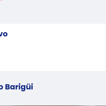
vo
o Barigüi