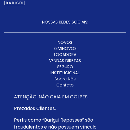
NOSSAS REDES SOCIAIS:
NOVOS
SEMINOVOS
LOCADORA
VENDAS DIRETAS
SEGURO
INSTITUCIONAL
Sobre Nós
Contato
Trabalhe Conosco
ATENÇÃO: NÃO CAIA EM GOLPES
Instituto Barigüi
Política De Privacidade
Prezados Clientes,
SAC
Código De Conduta
Perfis como “Barigui Repasses” são
INSTITUTO BARIGÜI
fraudulentos e não possuem vínculo